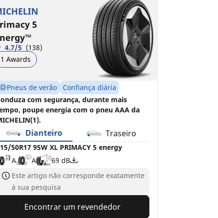
RIMACY 5 energy
C
B
71 dB
ICHELIN
A
A
69 dB
rimacy 5
nergy™
4.7/5
(138)
1 Awards
Pneus de verão
Confiança diária
onduza com segurança, durante mais
empo, poupe energia com o pneu AAA da
ICHELIN(1).
Dianteiro
Traseiro
15/50R17 95W XL PRIMACY 5 energy
A
A
69 dB
Este artigo não corresponde exatamente
à sua pesquisa
Encontrar um revendedor