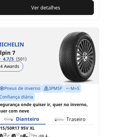
Ver detalhes
ICHELIN
lpin 7
4.7/5
(501)
4 Awards
Pneus de inverno
3PMSF
M+S
Confiança diária
egurança onde quiser ir, quer no inverno,
uer com neve
Dianteiro
Traseiro
15/50R17 95V XL
C
B
71 dB