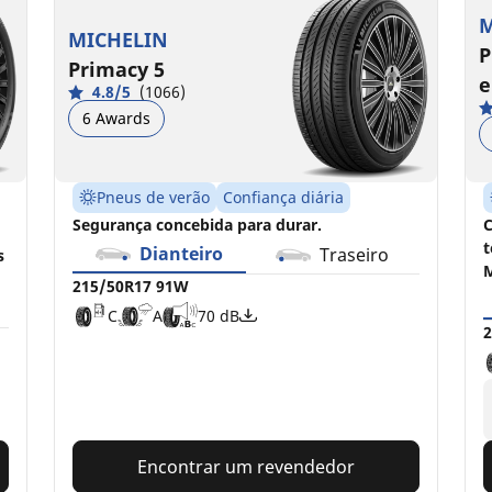
P
C
C
A
A
70 dB
72 dB
M
MICHELIN
P
Primacy 5
e
4.8/5
(1066)
6 Awards
Pneus de verão
Confiança diária
Segurança concebida para durar.
C
t
Dianteiro
Traseiro
s
M
215/50R17 91W
C
A
70 dB
2
Encontrar um revendedor