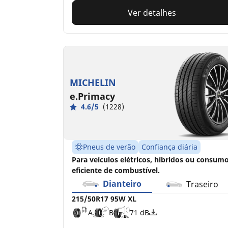
Ver detalhes
MICHELIN
e.Primacy
4.6/5
(1228)
Pneus de verão
Confiança diária
Para veículos elétricos, híbridos ou consum
eficiente de combustível.
Dianteiro
Traseiro
215/50R17 95W XL
A
B
71 dB