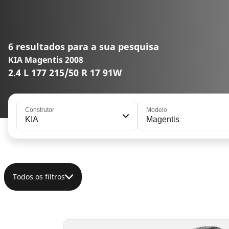
6 resultados para a sua pesquisa
KIA Magentis 2008
2.4 L 177 215/50 R 17 91W
Construtor
Modelo
KIA
Magentis
Todos os filtros
215/50R17 91W
215/50R17 95W XL