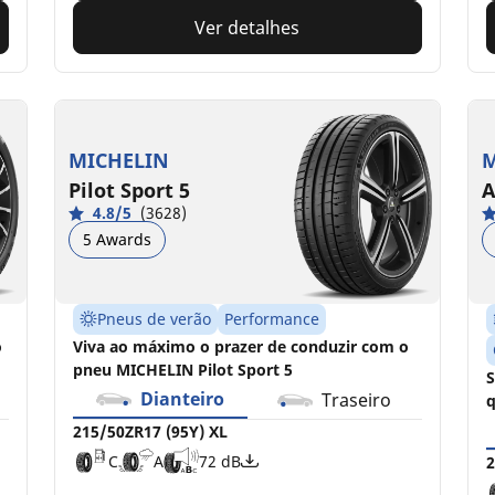
Ver detalhes
MICHELIN
M
Pilot Sport 5
A
4.8/5
(3628)
5 Awards
Pneus de verão
Performance
o
Viva ao máximo o prazer de conduzir com o
pneu MICHELIN Pilot Sport 5
S
Dianteiro
Traseiro
q
215/50ZR17 (95Y) XL
C
A
72 dB
2