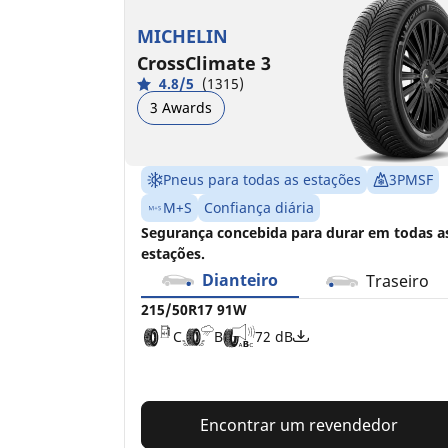
C
A
B
B
72 dB
71 dB
MICHELIN
CrossClimate 3
4.8/5
(1315)
3 Awards
Pneus para todas as estações
3PMSF
M+S
Confiança diária
Segurança concebida para durar em todas a
estações.
Dianteiro
Traseiro
215/50R17 91W
C
B
72 dB
Encontrar um revendedor