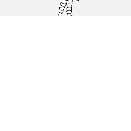
Carro, SUV, Veículo Comercial
Moto e Scooter
Bicicleta
Revendedores
Ajuda
Condições de utilização
Política de cookies