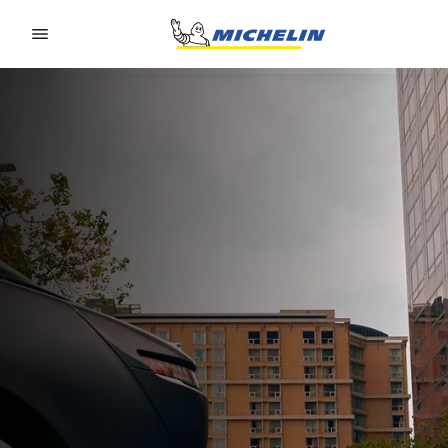
Go to page content
Go to page navigation