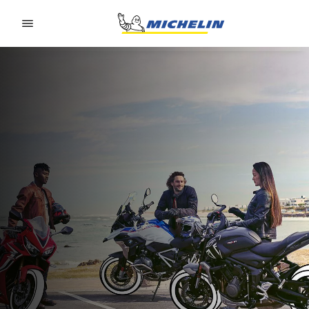
Go to page content
Go to page navigation