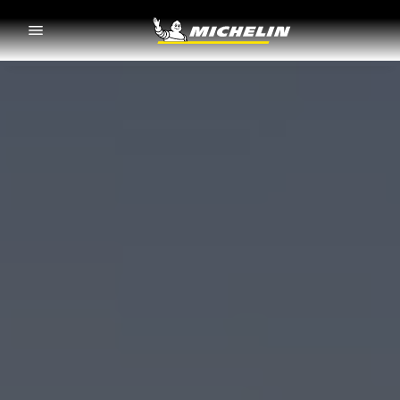
Go to page content
Go to page navigation