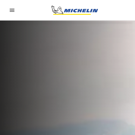
Go to page content
Go to page navigation