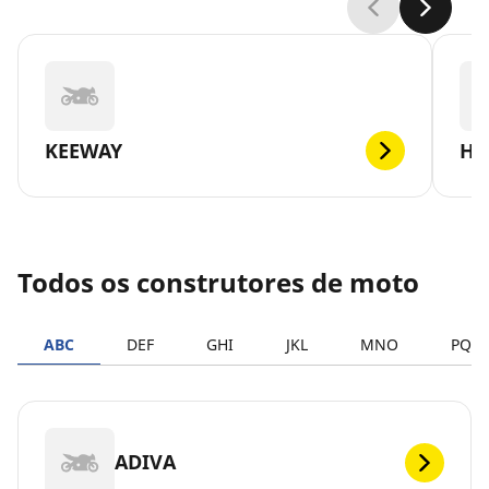
KEEWAY
HA
Todos os construtores de moto
ABC
DEF
GHI
JKL
MNO
PQR
ADIVA