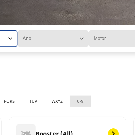
Ano
Motor
PQRS
TUV
WXYZ
0-9
Booster (All)