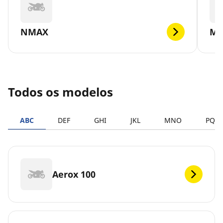
NMAX
MT
Todos os modelos
ABC
DEF
GHI
JKL
MNO
PQR
Aerox 100