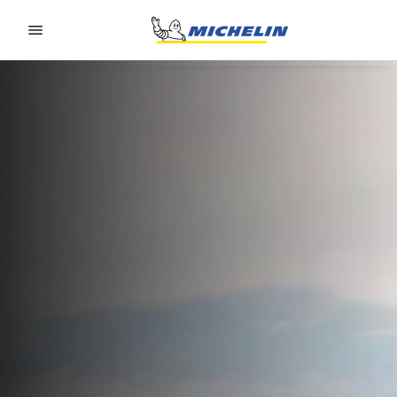
Go to page content
Go to page navigation