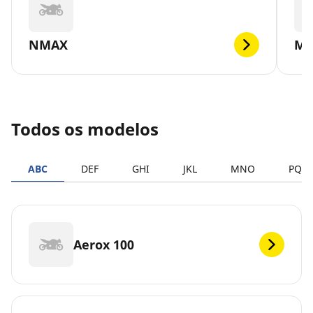
NMAX
MT
Todos os modelos
ABC
DEF
GHI
JKL
MNO
PQR
Aerox 100