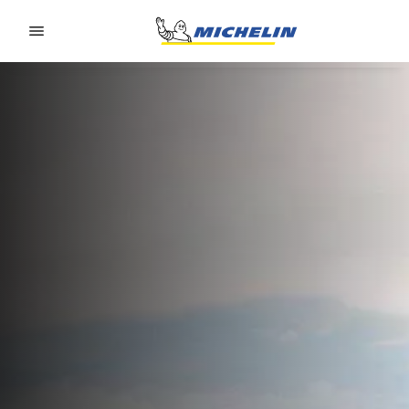
Go to page content
Go to page navigation