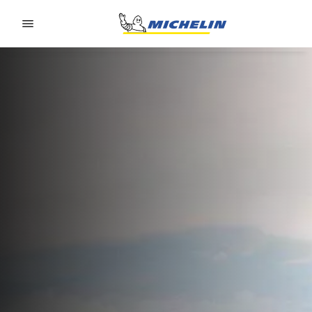
Go to page content
Go to page navigation