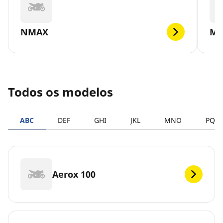
NMAX
MT
Todos os modelos
ABC
DEF
GHI
JKL
MNO
PQR
Aerox 100