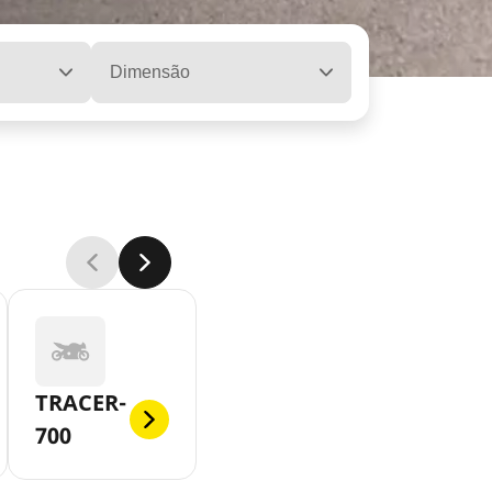
Dimensão
TRACER-
700