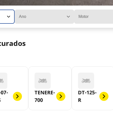
Ano
Motor
curados
07-
TENERE-
DT-125-
S
700
R