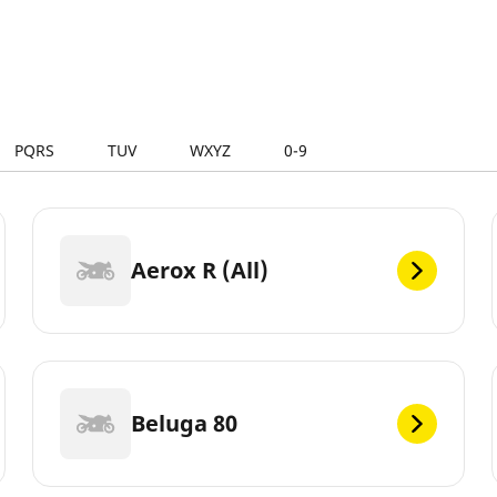
PQRS
TUV
WXYZ
0-9
Aerox R (All)
Beluga 80