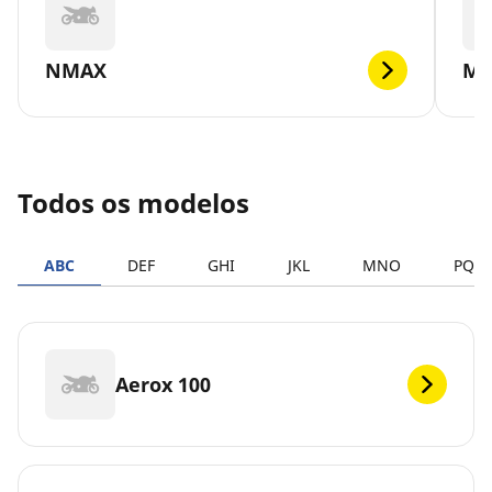
NMAX
MT
Todos os modelos
ABC
DEF
GHI
JKL
MNO
PQR
Aerox 100