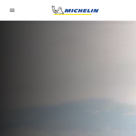
Go to page content
Go to page navigation