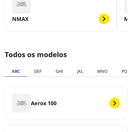
NMAX
MT
Todos os modelos
ABC
DEF
GHI
JKL
MNO
PQR
Aerox 100