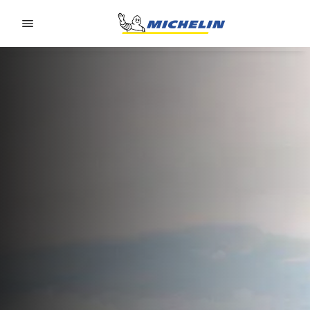
Go to page content
Go to page navigation