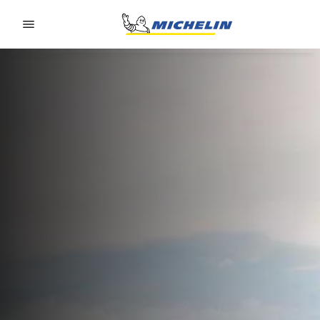
Go to page content
Go to page navigation