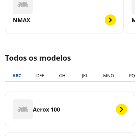
NMAX
MT
Todos os modelos
ABC
DEF
GHI
JKL
MNO
PQR
Aerox 100