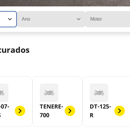
Ano
Motor
curados
07-
TENERE-
DT-125-
S
700
R