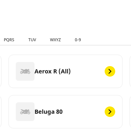
PQRS
TUV
WXYZ
0-9
Aerox R (All)
Beluga 80