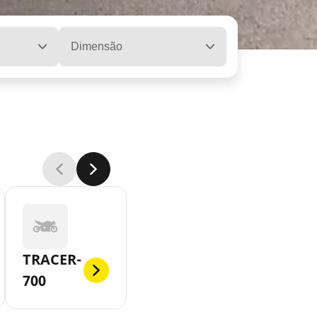
Dimensão
TRACER-
700