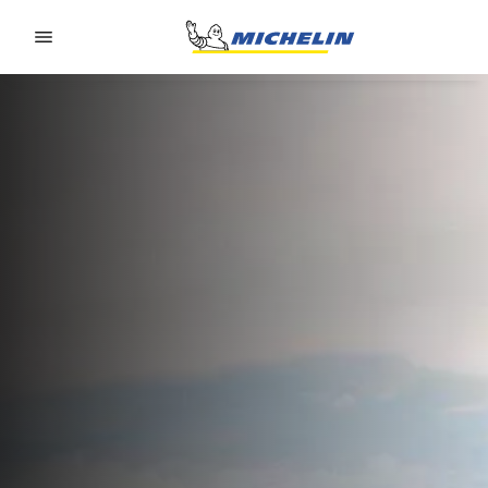
Go to page content
Go to page navigation