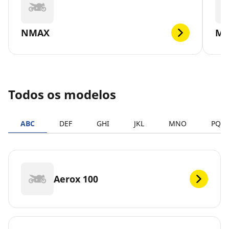
NMAX
MT
Todos os modelos
ABC
DEF
GHI
JKL
MNO
PQR
Aerox 100