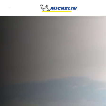
Go to page content
Go to page navigation