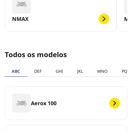
NMAX
MT
Todos os modelos
ABC
DEF
GHI
JKL
MNO
PQR
Aerox 100