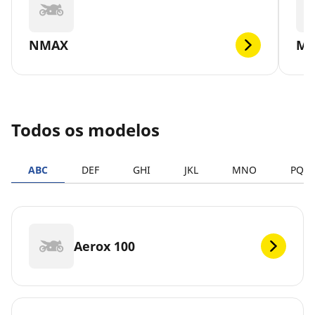
NMAX
MT
Todos os modelos
ABC
DEF
GHI
JKL
MNO
PQR
Aerox 100