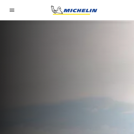
Go to page content
Go to page navigation