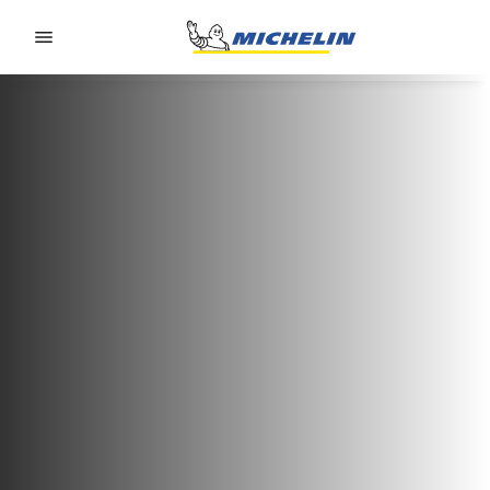
Go to page content
Go to page navigation