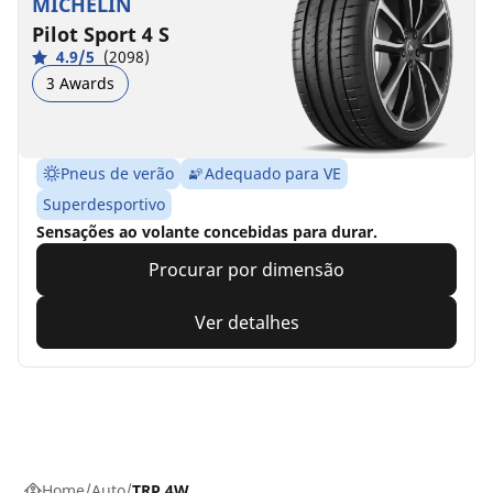
MICHELIN
Pilot Sport 4 S
4.9/5
(2098)
3 Awards
Pneus de verão
Adequado para VE
Superdesportivo
Sensações ao volante concebidas para durar.
Procurar por dimensão
Ver detalhes
Home
Auto
TRP 4W