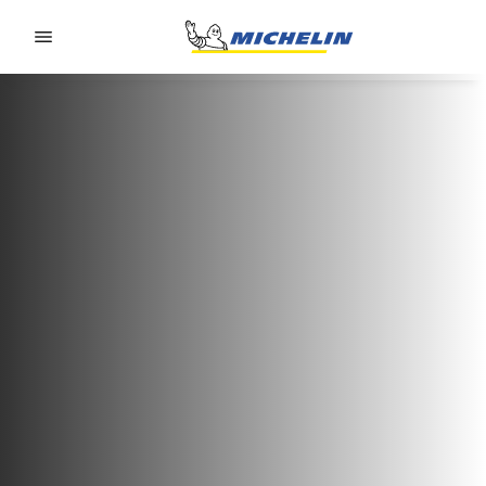
Go to page content
Go to page navigation