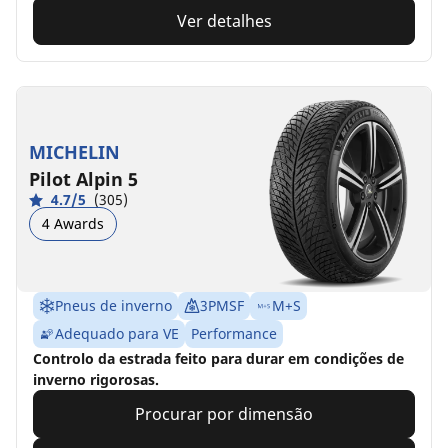
Ver detalhes
MICHELIN
Pilot Alpin 5
4.7/5
(305)
4 Awards
Pneus de inverno
3PMSF
M+S
Adequado para VE
Performance
Controlo da estrada feito para durar em condições de
inverno rigorosas.
Procurar por dimensão