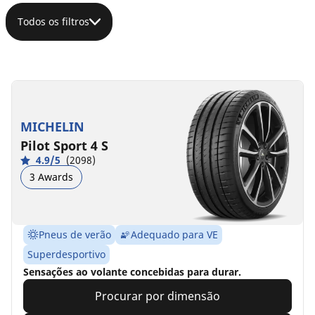
Todos os filtros
MICHELIN
Pilot Sport 4 S
4.9/5
(2098)
3 Awards
Pneus de verão
Adequado para VE
Superdesportivo
Sensações ao volante concebidas para durar.
Procurar por dimensão