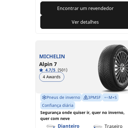
Encontrar um revendedor
Ver detalhes
MICHELIN
Alpin 7
4.7/5
(501)
4 Awards
Pneus de inverno
3PMSF
M+S
Confiança diária
Segurança onde quiser ir, quer no inverno,
quer com neve
Dianteiro
Traseiro