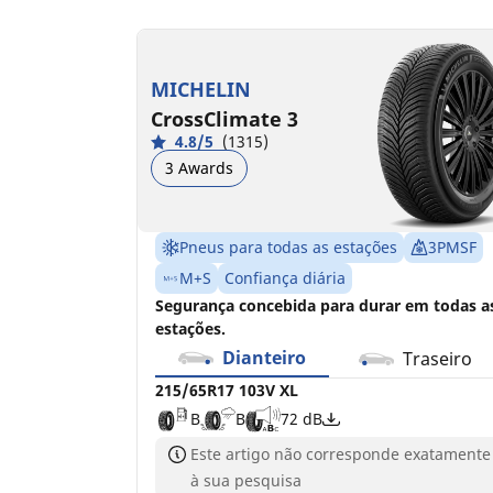
215/65R17 103V XL
215/65R17 103H XL
B
B
B
B
72 dB
71 dB
MICHELIN
CrossClimate 3
4.8/5
(1315)
3 Awards
Pneus para todas as estações
3PMSF
M+S
Confiança diária
Segurança concebida para durar em todas a
estações.
Dianteiro
Traseiro
215/65R17 103V XL
B
B
72 dB
Este artigo não corresponde exatamente
à sua pesquisa