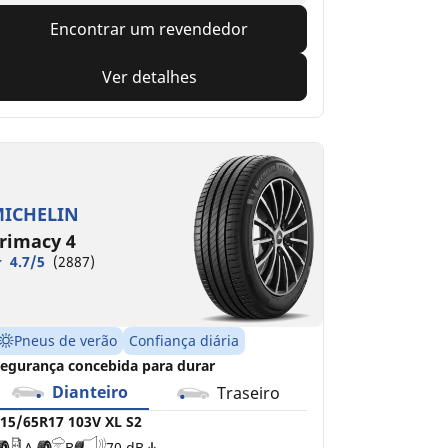
Encontrar um revendedor
Ver detalhes
ICHELIN
rimacy 4
4.7/5
(2887)
Pneus de verão
Confiança diária
egurança concebida para durar
Dianteiro
Traseiro
15/65R17 103V XL S2
A
B
70 dB