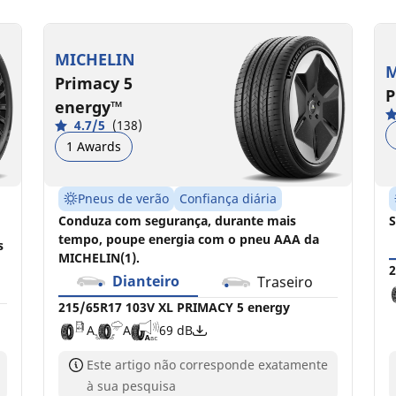
215/65R17 103V XL
215/65R17 99H MO
2
2
PRIMACY 5 energy
C
B
70 dB
MICHELIN
M
A
A
69 dB
Primacy 5
P
energy™
4.7/5
(138)
1 Awards
Pneus de verão
Confiança diária
Conduza com segurança, durante mais
S
tempo, poupe energia com o pneu AAA da
s
MICHELIN(1).
2
Dianteiro
Traseiro
215/65R17 103V XL PRIMACY 5 energy
A
A
69 dB
Este artigo não corresponde exatamente
à sua pesquisa