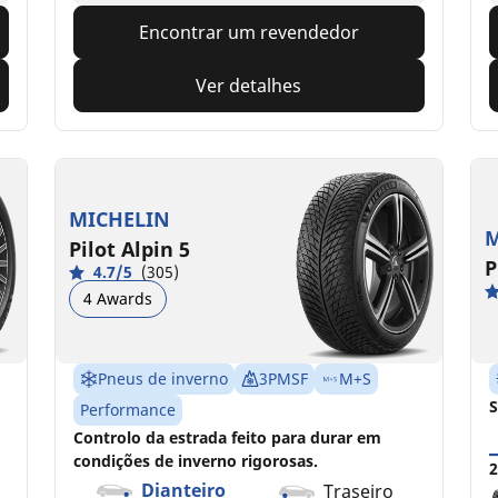
Encontrar um revendedor
Ver detalhes
MICHELIN
M
Pilot Alpin 5
P
4.7/5
(305)
4 Awards
Pneus de inverno
3PMSF
M+S
S
Performance
Controlo da estrada feito para durar em
condições de inverno rigorosas.
2
Dianteiro
Traseiro