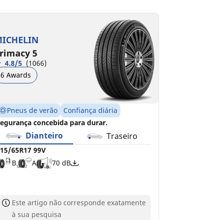
15/65R17 99V
15/65R17 103V XL S2
B
A
A
B
70 dB
70 dB
ICHELIN
rimacy 5
4.8/5
(1066)
6 Awards
Pneus de verão
Confiança diária
egurança concebida para durar.
Dianteiro
Traseiro
15/65R17 99V
B
A
70 dB
Este artigo não corresponde exatamente
à sua pesquisa