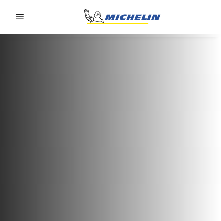
Go to page content
Go to page navigation