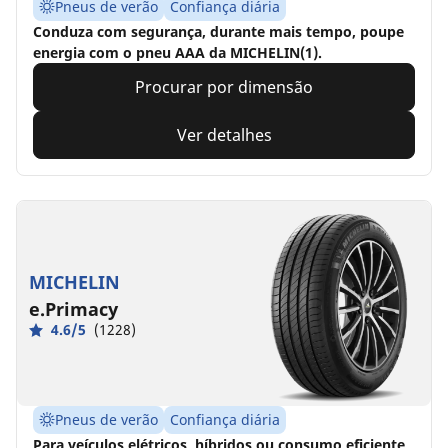
Pneus de verão
Confiança diária
Conduza com segurança, durante mais tempo, poupe
energia com o pneu AAA da MICHELIN(1).
Procurar por dimensão
Ver detalhes
MICHELIN
e.Primacy
4.6/5
(1228)
Pneus de verão
Confiança diária
Para veículos elétricos, híbridos ou consumo eficiente