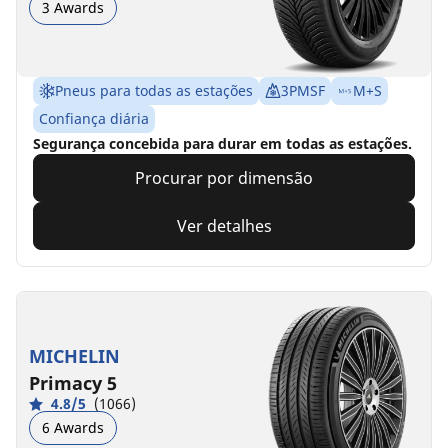
3 Awards
Pneus para todas as estações
3PMSF
M+S
Confiança diária
Segurança concebida para durar em todas as estações.
Procurar por dimensão
Ver detalhes
MICHELIN
Primacy 5
4.8/5
(1066)
6 Awards