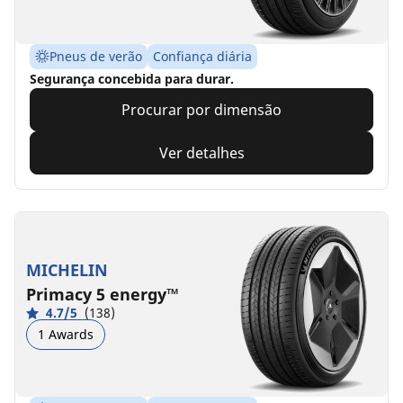
Pneus de verão
Confiança diária
Segurança concebida para durar.
Procurar por dimensão
Ver detalhes
MICHELIN
Primacy 5 energy™
4.7/5
(138)
1 Awards