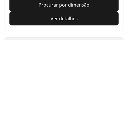
Procurar por dimensão
Ver detalhes
MICHELIN
Alpin 7
4.7/5
(501)
4 Awards
Pneus de inverno
3PMSF
M+S
Confiança diária
Segurança onde quiser ir, quer no inverno, quer com
neve