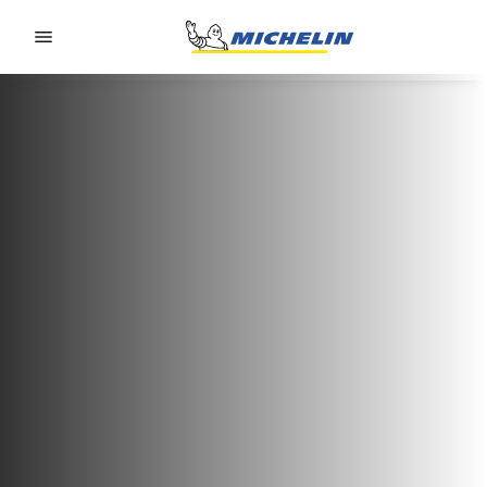
Go to page content
Go to page navigation