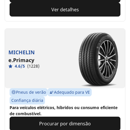
Ver detalhes
MICHELIN
e.Primacy
4.6/5
(1228)
Pneus de verão
Adequado para VE
Confiança diária
Para veículos elétricos, híbridos ou consumo eficiente
de combustível.
Procurar por dimensão