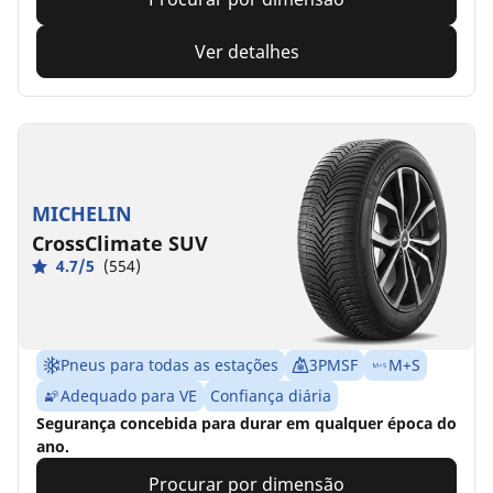
Ver detalhes
MICHELIN
CrossClimate SUV
4.7/5
(554)
Pneus para todas as estações
3PMSF
M+S
Adequado para VE
Confiança diária
Segurança concebida para durar em qualquer época do
ano.
Procurar por dimensão