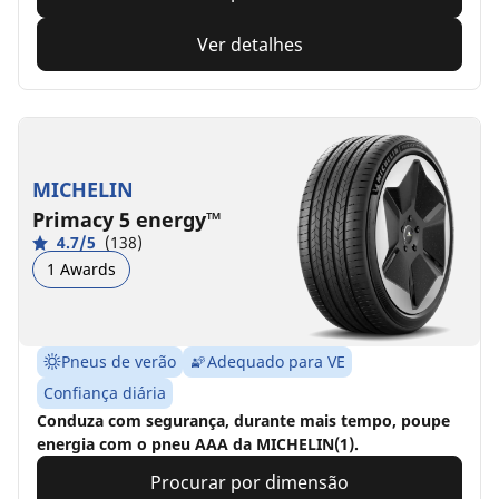
Ver detalhes
MICHELIN
Primacy 5 energy™
4.7/5
(138)
1 Awards
Pneus de verão
Adequado para VE
Confiança diária
Conduza com segurança, durante mais tempo, poupe
energia com o pneu AAA da MICHELIN(1).
Procurar por dimensão