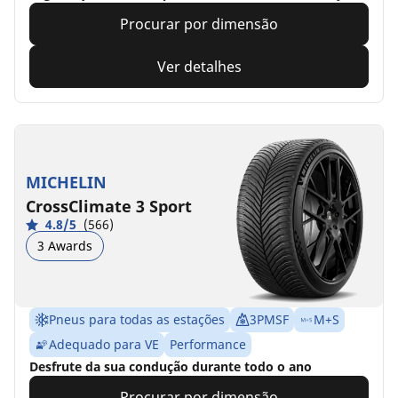
Procurar por dimensão
Ver detalhes
MICHELIN
CrossClimate 3 Sport
4.8/5
(566)
3 Awards
Pneus para todas as estações
3PMSF
M+S
Adequado para VE
Performance
Desfrute da sua condução durante todo o ano
Procurar por dimensão