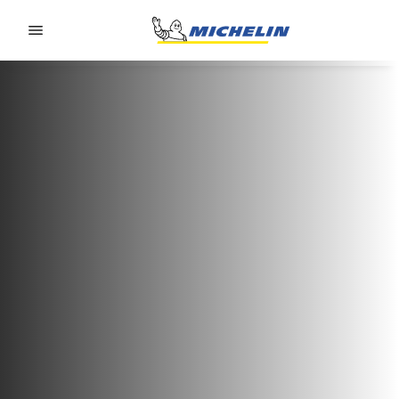
Go to page content
Go to page navigation