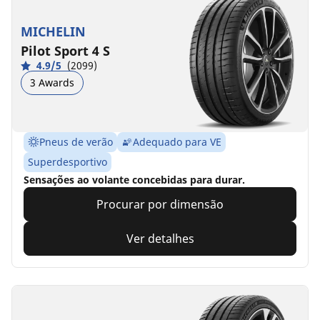
MICHELIN
Pilot Sport 4 S
4.9/5
(2099)
3 Awards
Pneus de verão
Adequado para VE
Superdesportivo
Sensações ao volante concebidas para durar.
Procurar por dimensão
Ver detalhes