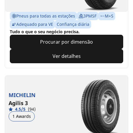
Pneus para todas as estações
3PMSF
M+S
Adequado para VE
Confiança diária
Tudo o que o seu negócio precisa.
Procurar por dimensão
Ver detalhes
MICHELIN
Agilis 3
4.5/5
(94)
1 Awards