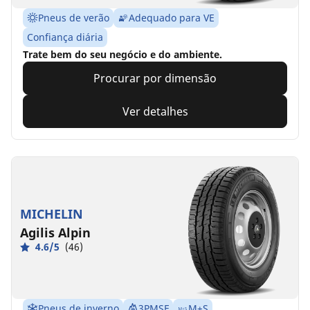
Pneus de verão
Adequado para VE
Confiança diária
Trate bem do seu negócio e do ambiente.
Procurar por dimensão
Ver detalhes
MICHELIN
Agilis Alpin
4.6/5
(46)
Pneus de inverno
3PMSF
M+S