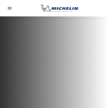
Go to page content
Go to page navigation