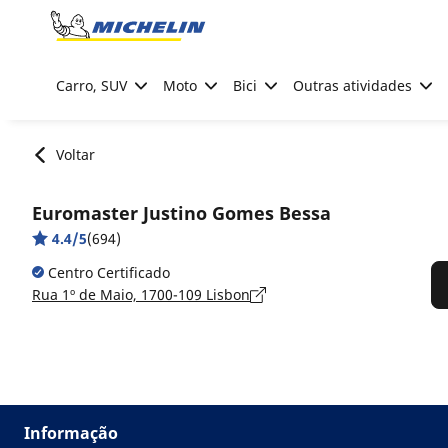
Go to page content
Go to page navigation
Carro, SUV
Moto
Bici
Outras atividades
Voltar
Euromaster Justino Gomes Bessa
4.4/5
(694)
Centro Certificado
Rua 1º de Maio, 1700-109 Lisbon
Informação