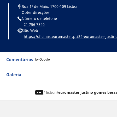
Rua 1º de Maio, 1700-109 Lisbon
Obter direcções
Número de telefone
21 756 7840
Sítio Web
https://oficinas.euromaster.pt/34-euromaster-justi
Comentários
by Google
Galeria
/
lisbon
euromaster justino gomes bess