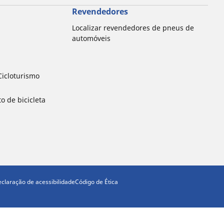
Revendedores
Localizar revendedores de pneus de
automóveis
icloturismo
o de bicicleta
claração de acessibilidade
Código de Ética