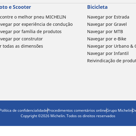
oto e Scooter
Bicicleta
contre o melhor pneu MICHELIN
Navegar por Estrada
vegar por experiência de condução
Navegar por Gravel
vegar por família de produtos
Navegar por MTB
vegar por construtor
Navegar por e-Bike
r todas as dimensões
Navegar por Urbano & C
Navegar por Infantil
Reivindicação de produt
Política de confidencialidade
Procedimentos comentários online
Grupo Michelin
De
Copyright ©2026 Michelin. Todos os direitos reservados