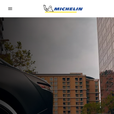
Go to page content
Go to page navigation