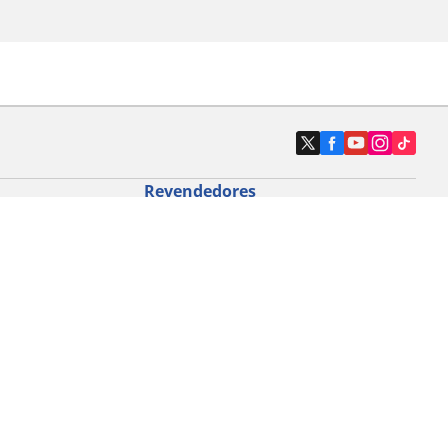
Revendedores
Localizar revendedores de pneus de
automóveis
icloturismo
o de bicicleta