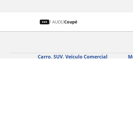
/
AUDI
Coupé
Carro, SUV, Veículo Comercial
M
Encontre o melhor pneu MICHELIN
En
Navegar por tipo de veículo
Na
Navegar por família de produtos
Na
Navegar por experiência de condução
Na
Navegar por estação
Ve
Navegar por construtor
Ver todas as dimensões
Ajuda
Conselhos e sugestões