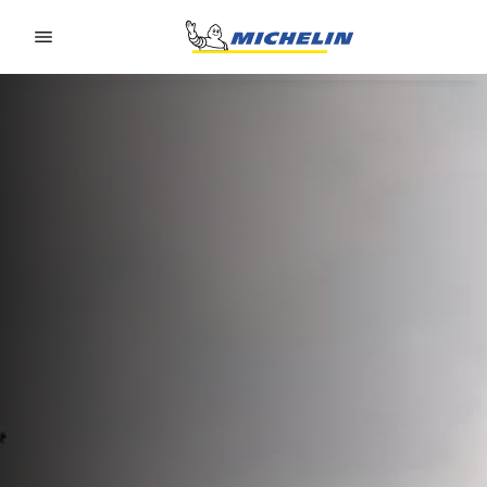
Go to page content
Go to page navigation