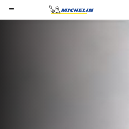
Go to page content
Go to page navigation