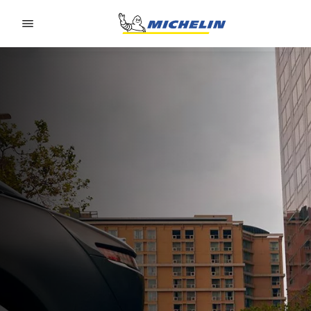
Go to page content
Go to page navigation