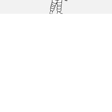
Carro, SUV, Veículo Comercial
Moto e Scooter
Bicicleta
Revendedores
Ajuda
Condições de utilização
Política de cookies