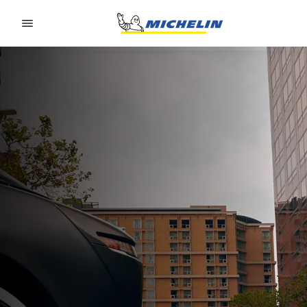
Go to page content
Go to page navigation