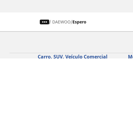
/
DAEWOO
Espero
Carro, SUV, Veículo Comercial
M
Encontre o melhor pneu MICHELIN
En
Navegar por tipo de veículo
Na
Navegar por família de produtos
Na
Navegar por experiência de condução
Na
Navegar por estação
Ve
Navegar por construtor
Ver todas as dimensões
Ajuda
Conselhos e sugestões