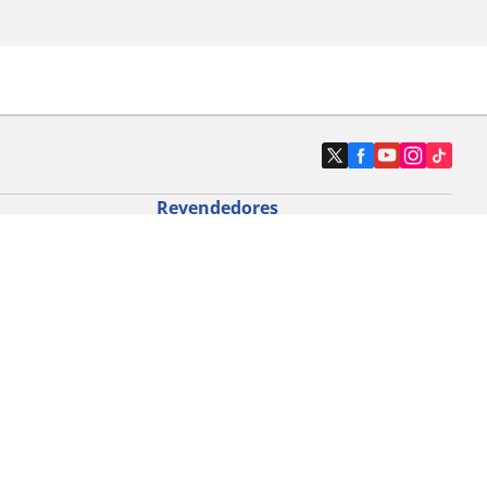
Revendedores
Localizar revendedores de pneus de
automóveis
icloturismo
o de bicicleta