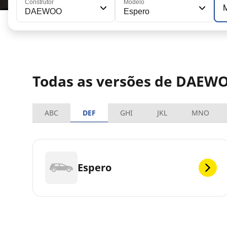
Construtor
Modelo
DAEWOO
Espero
Todas as versões de DAEW
ABC
DEF
GHI
JKL
MNO
Espero