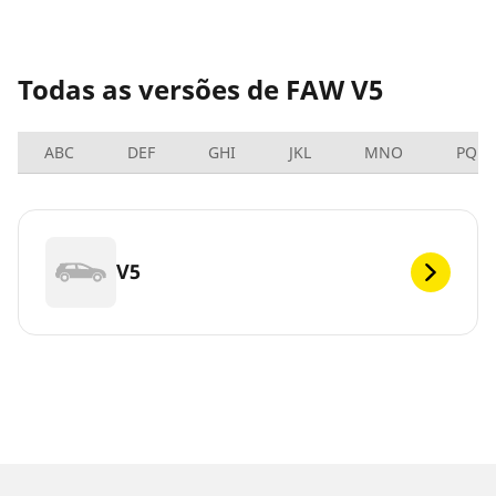
Todas as versões de FAW V5
ABC
DEF
GHI
JKL
MNO
PQRS
V5