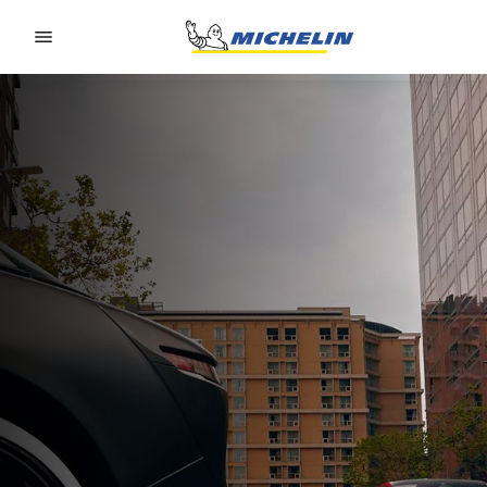
Go to page content
Go to page navigation