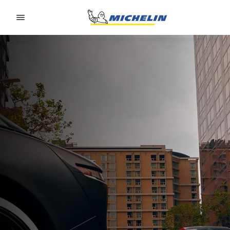
Go to page content
Go to page navigation