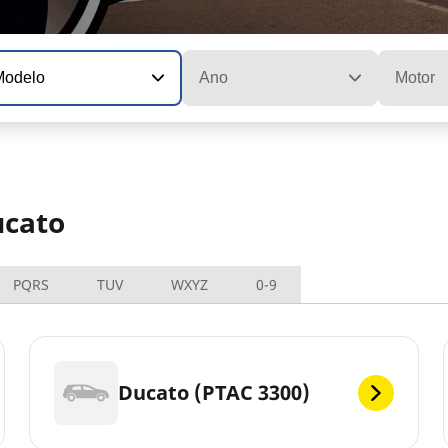
Modelo
Ano
Motor
ucato
PQRS
TUV
WXYZ
0-9
Ducato (PTAC 3300)