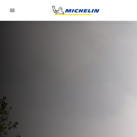
Go to page content
Go to page navigation