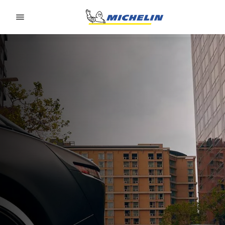
Go to page content
Go to page navigation