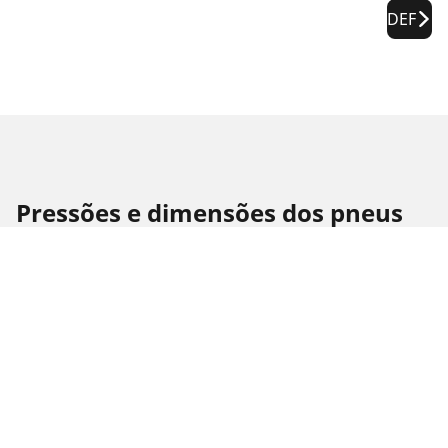
DEF
Pressões e dimensões dos pneus
para HYUNDAI Ix35
Dimensão do
Posição
Pressão
pneu
225/60 R 17 99H
Dianteiro
2.3