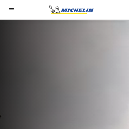
Go to page content
Go to page navigation