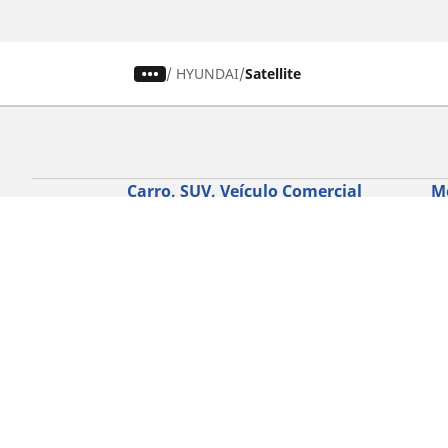
/
HYUNDAI
Satellite
Carro, SUV, Veículo Comercial
M
Encontre o melhor pneu MICHELIN
En
Navegar por tipo de veículo
Na
Navegar por família de produtos
Na
Navegar por experiência de condução
Na
Navegar por estação
Ve
Navegar por construtor
Ver todas as dimensões
Ajuda
Conselhos e sugestões