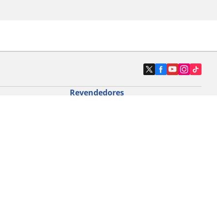
Revendedores
Localizar revendedores de pneus de
automóveis
icloturismo
o de bicicleta