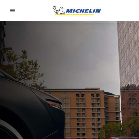
Go to page content
Go to page navigation