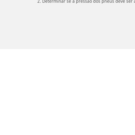
2. Determinar se a pressão dos pneus deve ser 
/
LANCIA
Delta
Carro, SUV, Veículo Comercial
M
Encontre o melhor pneu MICHELIN
En
Navegar por tipo de veículo
Na
Navegar por família de produtos
Na
Navegar por experiência de condução
Na