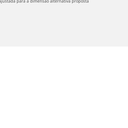
ajustada para a dimensão alternativa proposta
Sua seleção
oto e Scooter
Bicicleta
contre o melhor pneu MICHELIN
Navegar por Estrada
vegar por experiência de condução
Navegar por Gravel
vegar por família de produtos
Navegar por MTB
vegar por construtor
Navegar por e-Bike