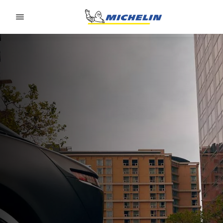
Go to page content
Go to page navigation