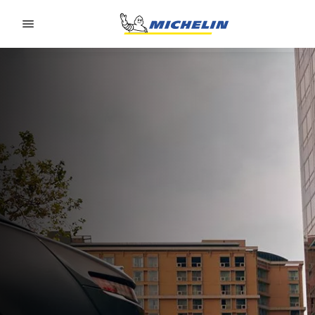
Go to page content
Go to page navigation