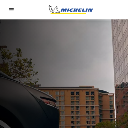
Go to page content
Go to page navigation