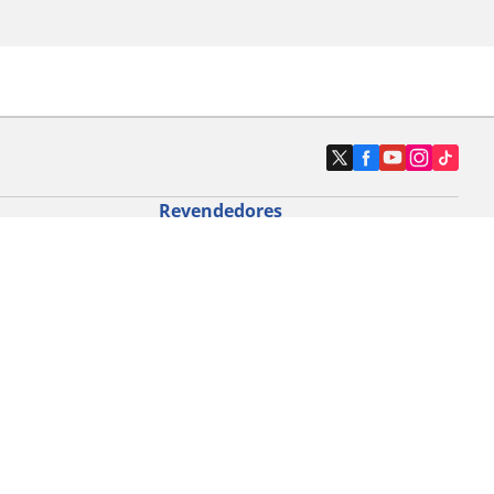
Revendedores
Localizar revendedores de pneus de
automóveis
icloturismo
o de bicicleta