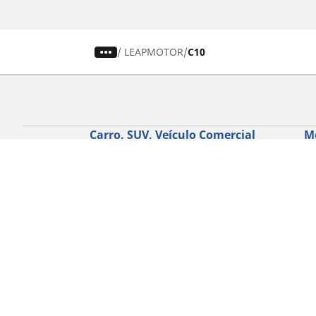
/
LEAPMOTOR
C10
Carro, SUV, Veículo Comercial
M
Encontre o melhor pneu MICHELIN
En
Navegar por tipo de veículo
Na
Navegar por família de produtos
Na
Navegar por experiência de condução
Na
Navegar por estação
Ve
Navegar por construtor
Ver todas as dimensões
Ajuda
Conselhos e sugestões