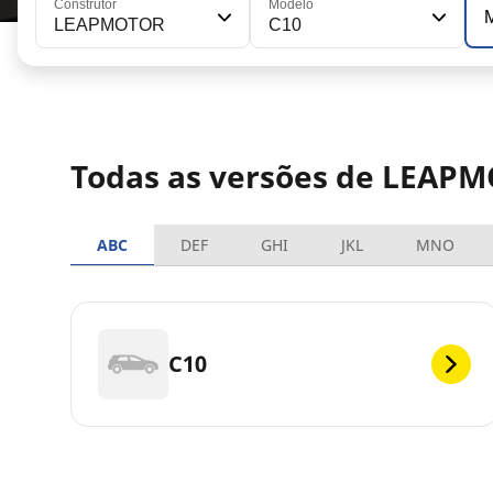
Construtor
Modelo
LEAPMOTOR
C10
Todas as versões de LEAP
ABC
DEF
GHI
JKL
MNO
C10