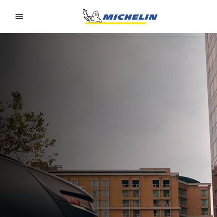
Go to page content
Go to page navigation