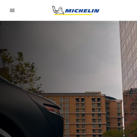
Go to page content
Go to page navigation