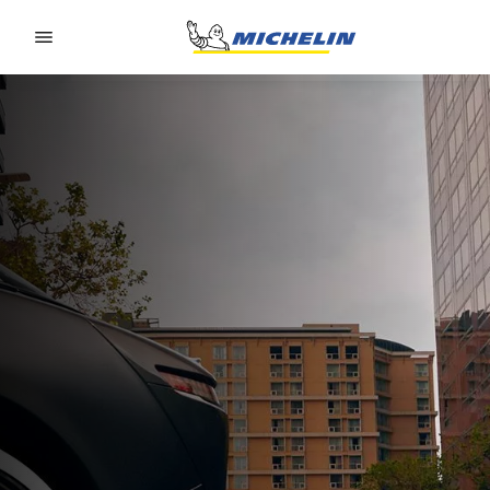
Go to page content
Go to page navigation