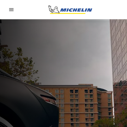
Go to page content
Go to page navigation