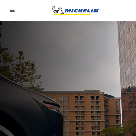
Go to page content
Go to page navigation